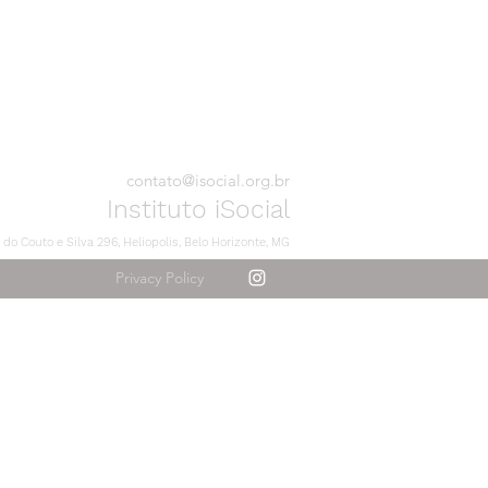
contato@isocial.org.br
Instituto iSocial
 do Couto e Silva 296, Heliopolis, Belo Horizonte, MG
Privacy Policy